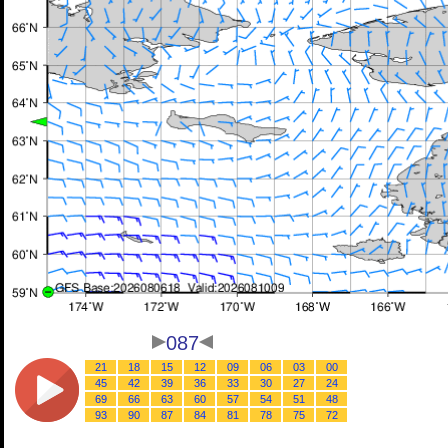
087
21
18
15
12
09
06
03
00
45
42
39
36
33
30
27
24
69
66
63
60
57
54
51
48
93
90
87
84
81
78
75
72