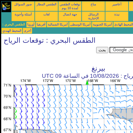
أعاصير
مناخ
توقعات الطقس
الطقس المطار
صور السواتل
لمدة 10 يوم
نبذة
الرسائل
جهة اتصال
لغات
أسئلة وأجوبة
الإخبارية
محيط الهادئ
أمريكا الجنوبية
أمريكا الوسطى
أمريكا الشمالية
أفريقيا
أوروبا
الطقس البحري :
أخرى
المحيط الهندي
الطقس البحري : توقعات الرياح
بيرنغ
في الساعة 09 UTC