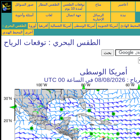
أعاصير
مناخ
توقعات الطقس
الطقس المطار
صور السواتل
لمدة 10 يوم
نبذة
الرسائل
جهة اتصال
لغات
أسئلة وأجوبة
الإخبارية
محيط الهادئ
أمريكا الجنوبية
أمريكا الوسطى
أمريكا الشمالية
أفريقيا
أوروبا
الطقس البحري :
أخرى
المحيط الهندي
الطقس البحري : توقعات الرياح
أمريكا الوسطى
في الساعة 00 UTC