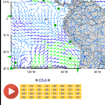
054
21
18
15
12
09
06
03
00
45
42
39
36
33
30
27
24
69
66
63
60
57
54
51
48
93
90
87
84
81
78
75
72