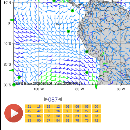
087
21
18
15
12
09
06
03
00
45
42
39
36
33
30
27
24
69
66
63
60
57
54
51
48
93
90
87
84
81
78
75
72