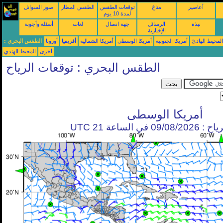
أعاصير
مناخ
توقعات الطقس
الطقس المطار
صور السواتل
لمدة 10 يوم
نبذة
الرسائل
جهة اتصال
لغات
أسئلة وأجوبة
الإخبارية
محيط الهادئ
أمريكا الجنوبية
أمريكا الوسطى
أمريكا الشمالية
أفريقيا
أوروبا
الطقس البحري :
أخرى
المحيط الهندي
الطقس البحري : توقعات الرياح
أمريكا الوسطى
في الساعة 21 UTC