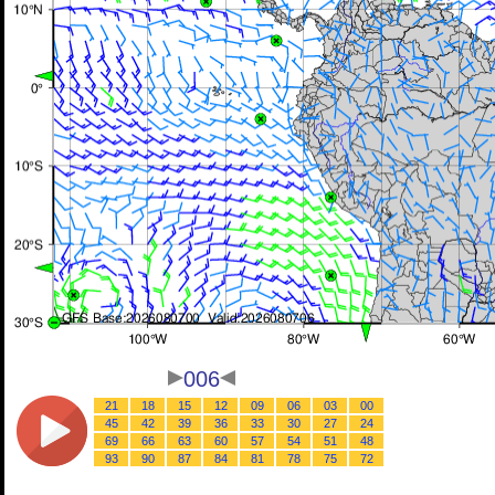
006
21
18
15
12
09
06
03
00
45
42
39
36
33
30
27
24
69
66
63
60
57
54
51
48
93
90
87
84
81
78
75
72