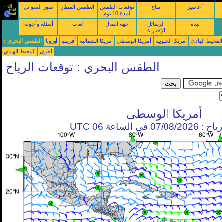
أعاصير
مناخ
توقعات الطقس
الطقس المطار
صور السواتل
لمدة 10 يوم
نبذة
الرسائل
جهة اتصال
لغات
أسئلة وأجوبة
الإخبارية
محيط الهادئ
أمريكا الجنوبية
أمريكا الوسطى
أمريكا الشمالية
أفريقيا
أوروبا
الطقس البحري :
أخرى
المحيط الهندي
الطقس البحري : توقعات الرياح
أمريكا الوسطى
في الساعة 06 UTC