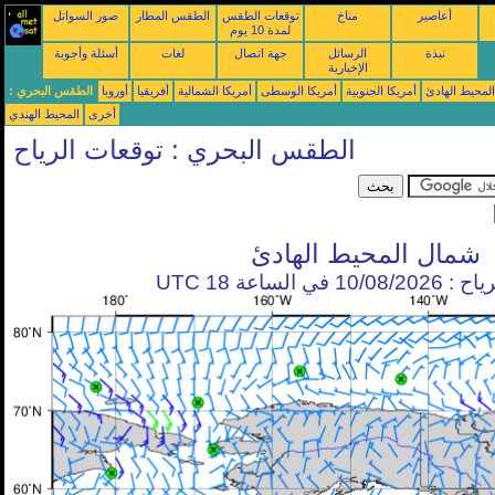
أعاصير
مناخ
توقعات الطقس
الطقس المطار
صور السواتل
لمدة 10 يوم
نبذة
الرسائل
جهة اتصال
لغات
أسئلة وأجوبة
الإخبارية
محيط الهادئ
أمريكا الجنوبية
أمريكا الوسطى
أمريكا الشمالية
أفريقيا
أوروبا
الطقس البحري :
أخرى
المحيط الهندي
الطقس البحري : توقعات الرياح
شمال المحيط الهادئ
في الساعة 18 UTC