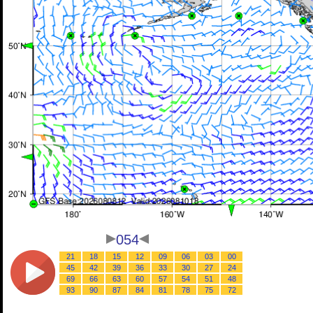
054
21
18
15
12
09
06
03
00
45
42
39
36
33
30
27
24
69
66
63
60
57
54
51
48
93
90
87
84
81
78
75
72