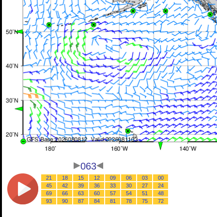
063
21
18
15
12
09
06
03
00
45
42
39
36
33
30
27
24
69
66
63
60
57
54
51
48
93
90
87
84
81
78
75
72