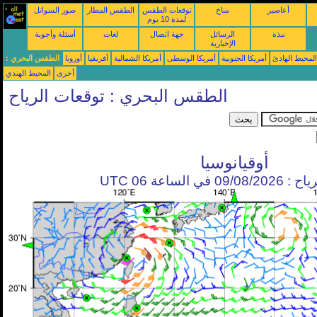
أعاصير
مناخ
توقعات الطقس
الطقس المطار
صور السواتل
لمدة 10 يوم
نبذة
الرسائل
جهة اتصال
لغات
أسئلة وأجوبة
الإخبارية
محيط الهادئ
أمريكا الجنوبية
أمريكا الوسطى
أمريكا الشمالية
أفريقيا
أوروبا
الطقس البحري :
أخرى
المحيط الهندي
الطقس البحري : توقعات الرياح
أوقيانوسيا
في الساعة 06 UTC