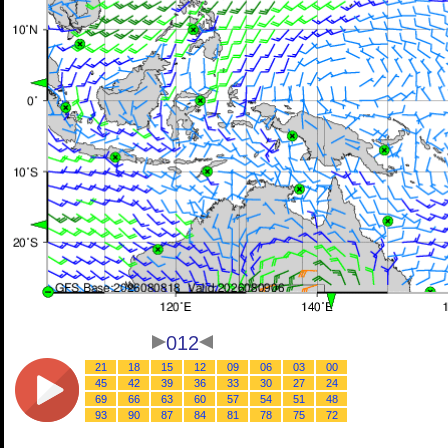
012
21
18
15
12
09
06
03
00
45
42
39
36
33
30
27
24
69
66
63
60
57
54
51
48
93
90
87
84
81
78
75
72