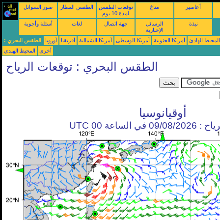
أعاصير
مناخ
توقعات الطقس
الطقس المطار
صور السواتل
لمدة 10 يوم
نبذة
الرسائل
جهة اتصال
لغات
أسئلة وأجوبة
الإخبارية
محيط الهادئ
أمريكا الجنوبية
أمريكا الوسطى
أمريكا الشمالية
أفريقيا
أوروبا
الطقس البحري :
أخرى
المحيط الهندي
الطقس البحري : توقعات الرياح
أوقيانوسيا
في الساعة 00 UTC