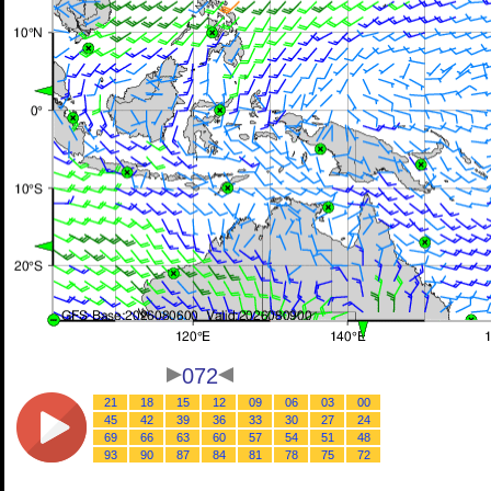
072
21
18
15
12
09
06
03
00
45
42
39
36
33
30
27
24
69
66
63
60
57
54
51
48
93
90
87
84
81
78
75
72