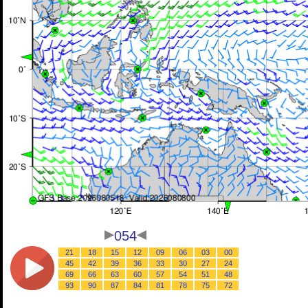
054
21
18
15
12
09
06
03
00
45
42
39
36
33
30
27
24
69
66
63
60
57
54
51
48
93
90
87
84
81
78
75
72