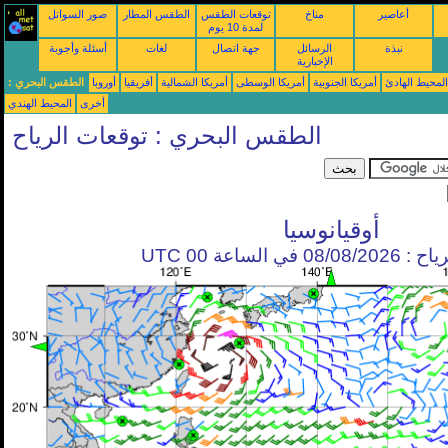
أعاصير
مناخ
توقعات الطقس
الطقس المطار
صور السواتل
لمدة 10 يوم
نبذة
الرسائل
جهة اتصال
لغات
أسئلة وأجوبة
الإخبارية
محيط الهادئ
أمريكا الجنوبية
أمريكا الوسطى
أمريكا الشمالية
أفريقيا
أوروبا
الطقس البحري :
أخرى
المحيط الهندي
الطقس البحري : توقعات الرياح
أوقيانوسيا
في الساعة 00 UTC