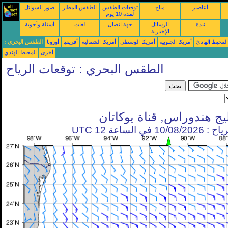
أعاصير
مناخ
توقعات الطقس
الطقس المطار
صور السواتل
لمدة 10 يوم
نبذة
الرسائل
جهة اتصال
لغات
أسئلة وأجوبة
الإخبارية
محيط الهادئ
أمريكا الجنوبية
أمريكا الوسطى
أمريكا الشمالية
أفريقيا
أوروبا
الطقس البحري :
أخرى
المحيط الهندي
الطقس البحري : توقعات الرياح
يج هندوراس, قناة يوكاتان
في الساعة 12 UTC