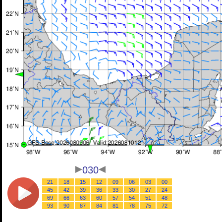
030
21
18
15
12
09
06
03
00
45
42
39
36
33
30
27
24
69
66
63
60
57
54
51
48
93
90
87
84
81
78
75
72