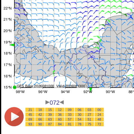
072
21
18
15
12
09
06
03
00
45
42
39
36
33
30
27
24
69
66
63
60
57
54
51
48
93
90
87
84
81
78
75
72