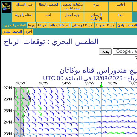
أعاصير
مناخ
توقعات الطقس
الطقس المطار
صور السواتل
لمدة 10 يوم
نبذة
الرسائل
جهة اتصال
لغات
أسئلة وأجوبة
الإخبارية
محيط الهادئ
أمريكا الجنوبية
أمريكا الوسطى
أمريكا الشمالية
أفريقيا
أوروبا
الطقس البحري :
أخرى
المحيط الهندي
الطقس البحري : توقعات الرياح
يج هندوراس, قناة يوكاتان
في الساعة 00 UTC