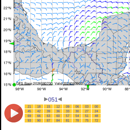
051
21
18
15
12
09
06
03
00
45
42
39
36
33
30
27
24
69
66
63
60
57
54
51
48
93
90
87
84
81
78
75
72