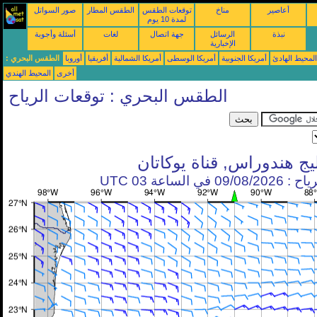
أعاصير
مناخ
توقعات الطقس
الطقس المطار
صور السواتل
لمدة 10 يوم
نبذة
الرسائل
جهة اتصال
لغات
أسئلة وأجوبة
الإخبارية
محيط الهادئ
أمريكا الجنوبية
أمريكا الوسطى
أمريكا الشمالية
أفريقيا
أوروبا
الطقس البحري :
أخرى
المحيط الهندي
الطقس البحري : توقعات الرياح
يج هندوراس, قناة يوكاتان
في الساعة 03 UTC