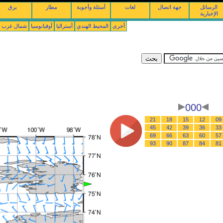
الرسائل
جهة اتصال
لغات
أسئلة وأجوبة
مطار
برق
الإخبارية
أخرى
المحيط الهندي
أستراليا
أوقيانوسيا
شمال غرب ال
000
21
18
15
12
09
45
42
39
36
33
69
66
63
60
57
93
90
87
84
81