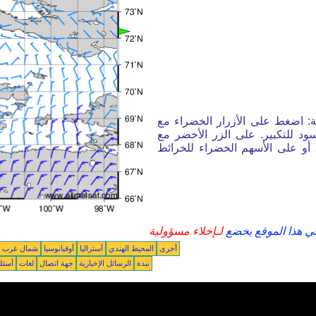
ة: اضغط على الأزرار الخضراء مع
ود للتكبير. على الزر الأخضر مع
أو على الأسهم الخضراء للخرائط
في هذا الموقع يخضع
لـإخلاء مسؤولية
أخرى
المحيط الهندي
أستراليا
أوقيانوسيا
شمال غرب ال
نبذة
الرسائل الإخبارية
جهة اتصال
لغات
أسئل