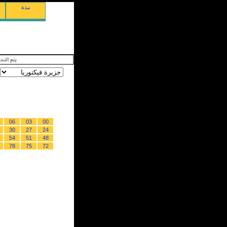
نبذة
06
03
00
30
27
24
54
51
48
78
75
72