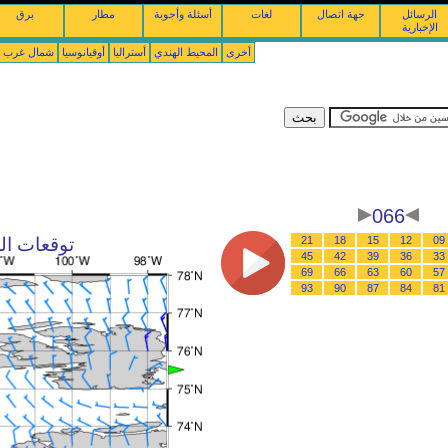
الرسائل
جهة اتصال
لغات
أسئلة وأجوبة
مطار
برق
الإخبارية
أخرى
المحيط الهندي
أستراليا
أوقيانوسيا
شمال غرب ال
066
09
12
15
18
21
توقعات الرياح : 11/08/2026 
45
42
39
36
33
69
66
63
60
57
93
90
87
84
81