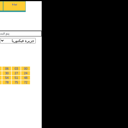
نبذة
06
03
00
30
27
24
54
51
48
78
75
72