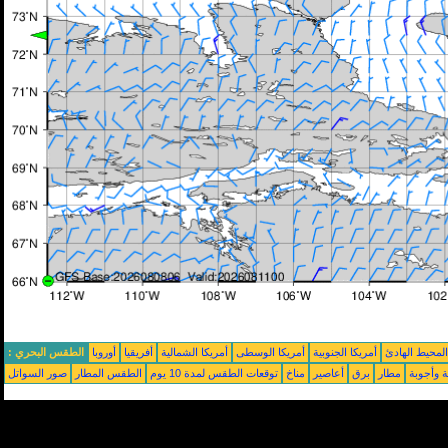
محيط الهادئ
أمريكا الجنوبية
أمريكا الوسطى
أمريكا الشمالية
أفريقيا
أوروبا
الطقس البحري :
ة وأجوبة
مطار
برق
أعاصير
مناخ
توقعات الطقس لمدة 10 يوم
الطقس المطار
صور السواتل