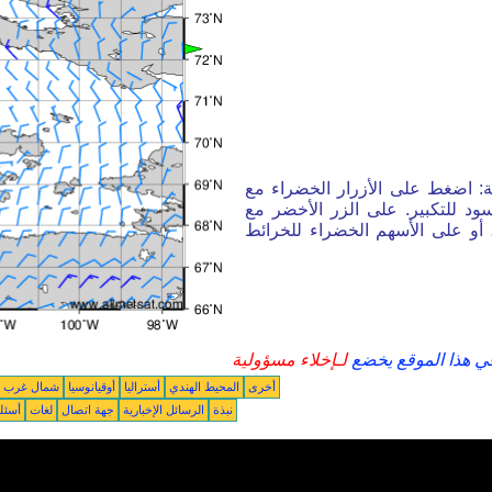
ة: اضغط على الأزرار الخضراء مع
ود للتكبير. على الزر الأخضر مع
أو على الأسهم الخضراء للخرائط
في هذا الموقع يخضع
لـإخلاء مسؤولية
أخرى
المحيط الهندي
أستراليا
أوقيانوسيا
شمال غرب ال
نبذة
الرسائل الإخبارية
جهة اتصال
لغات
أسئل