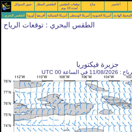
أعاصير
مناخ
توقعات الطقس
الطقس المطار
صور السواتل
لمدة 10 يوم
محيط الهادئ
أمريكا الجنوبية
أمريكا الوسطى
أمريكا الشمالية
أفريقيا
أوروبا
الطقس البحري :
الطقس البحري : توقعات الرياح
جزيرة فيكتوريا
في الساعة 00 UTC