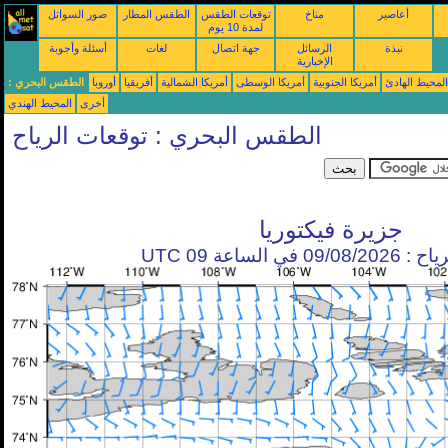
أعاصير
مناخ
توقعات الطقس
الطقس المطار
صور السواتل
لمدة 10 يوم
نبذة
الرسائل
جهة اتصال
لغات
أسئلة وأجوبة
الإخبارية
محيط الهادئ
أمريكا الجنوبية
أمريكا الوسطى
أمريكا الشمالية
أفريقيا
أوروبا
الطقس البحري :
أخرى
المحيط الهندي
الطقس البحري : توقعات الرياح
جزيرة فيكتوريا
في الساعة 09 UTC