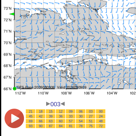
003
21
18
15
12
09
06
03
00
45
42
39
36
33
30
27
24
69
66
63
60
57
54
51
48
93
90
87
84
81
78
75
72