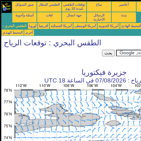
أعاصير
مناخ
توقعات الطقس
الطقس المطار
صور السواتل
لمدة 10 يوم
نبذة
الرسائل
جهة اتصال
لغات
أسئلة وأجوبة
الإخبارية
محيط الهادئ
أمريكا الجنوبية
أمريكا الوسطى
أمريكا الشمالية
أفريقيا
أوروبا
الطقس البحري :
أخرى
المحيط الهندي
الطقس البحري : توقعات الرياح
جزيرة فيكتوريا
في الساعة 18 UTC