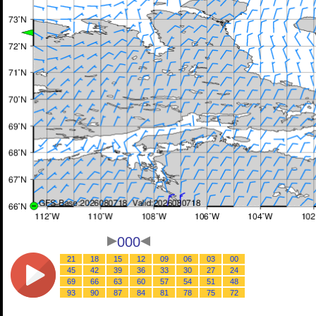
000
21
18
15
12
09
06
03
00
45
42
39
36
33
30
27
24
69
66
63
60
57
54
51
48
93
90
87
84
81
78
75
72