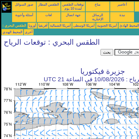
أعاصير
مناخ
توقعات الطقس
الطقس المطار
صور السواتل
لمدة 10 يوم
نبذة
الرسائل
جهة اتصال
لغات
أسئلة وأجوبة
الإخبارية
محيط الهادئ
أمريكا الجنوبية
أمريكا الوسطى
أمريكا الشمالية
أفريقيا
أوروبا
الطقس البحري :
أخرى
المحيط الهندي
الطقس البحري : توقعات الرياح
جزيرة فيكتوريا
في الساعة 21 UTC