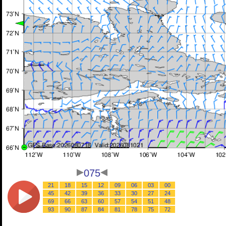
075
21
18
15
12
09
06
03
00
45
42
39
36
33
30
27
24
69
66
63
60
57
54
51
48
93
90
87
84
81
78
75
72