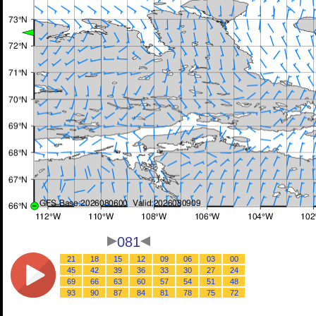
081
21
18
15
12
09
06
03
00
45
42
39
36
33
30
27
24
69
66
63
60
57
54
51
48
93
90
87
84
81
78
75
72