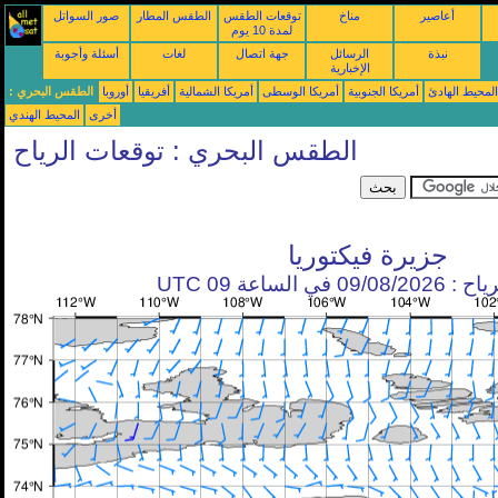
أعاصير
مناخ
توقعات الطقس
الطقس المطار
صور السواتل
لمدة 10 يوم
نبذة
الرسائل
جهة اتصال
لغات
أسئلة وأجوبة
الإخبارية
محيط الهادئ
أمريكا الجنوبية
أمريكا الوسطى
أمريكا الشمالية
أفريقيا
أوروبا
الطقس البحري :
أخرى
المحيط الهندي
الطقس البحري : توقعات الرياح
جزيرة فيكتوريا
في الساعة 09 UTC